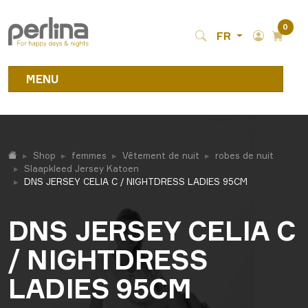
0
FR
MENU
Shop
femmes
Vêtement de nuit
robes de nuit
Slaapkleed Jersey Katoen
DNS JERSEY CELIA C / NIGHTDRESS LADIES 95CM
DNS JERSEY CELIA C
/ NIGHTDRESS
LADIES 95CM