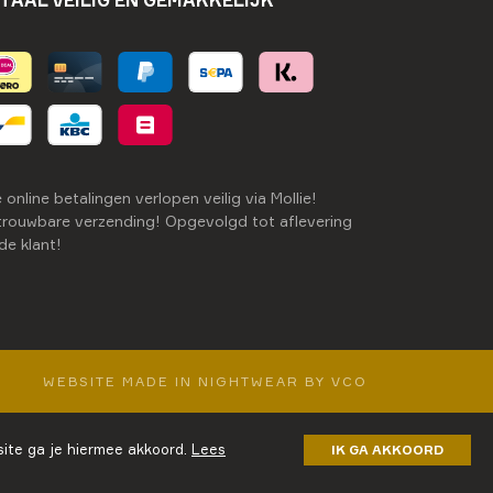
e online betalingen verlopen veilig via Mollie!
rouwbare verzending! Opgevolgd tot aflevering
 de klant!
WEBSITE MADE IN NIGHTWEAR BY VCO
ite ga je hiermee akkoord.
Lees