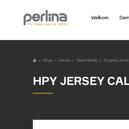
Welkom
Dam
Shop
Heren
Nachtkledij
Pyjama Jerse
HPY JERSEY CA