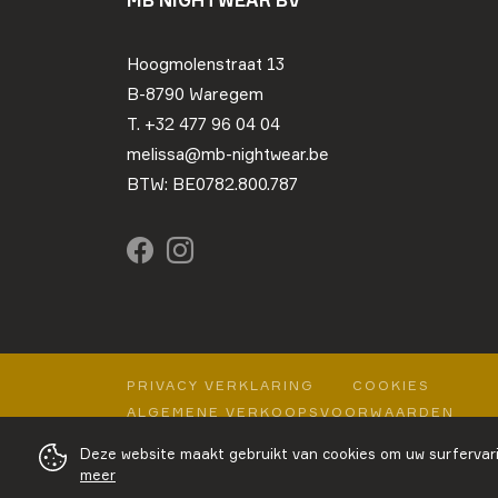
Hoogmolenstraat 13
B-8790 Waregem
T. +32 477 96 04 04
melissa@mb-nightwear.be
BTW: BE0782.800.787
PRIVACY VERKLARING
COOKIES
ALGEMENE VERKOOPSVOORWAARDEN
Deze website maakt gebruikt van cookies om uw surfervari
meer