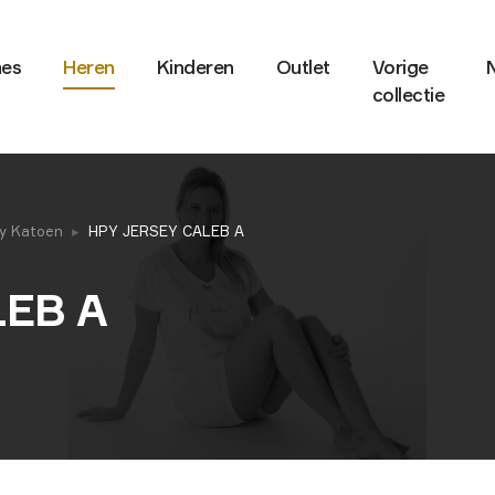
es
Heren
Kinderen
Outlet
Vorige
collectie
y Katoen
HPY JERSEY CALEB A
LEB A