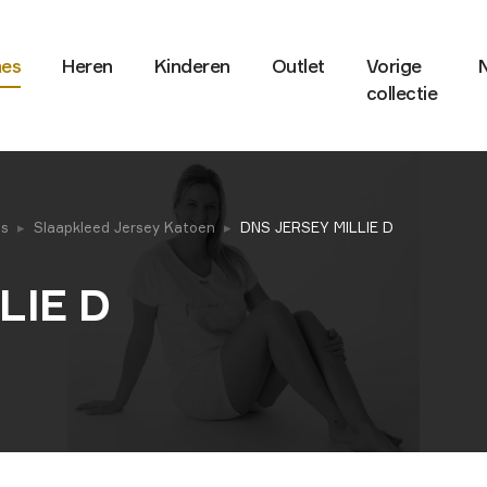
es
Heren
Kinderen
Outlet
Vorige
collectie
es
Slaapkleed Jersey Katoen
DNS JERSEY MILLIE D
LIE D