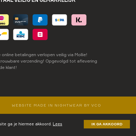
TAAL VEILIG EN GEMAKKELIJK
e online betalingen verlopen veilig via Mollie!
rouwbare verzending! Opgevolgd tot aflevering
 de klant!
WEBSITE MADE IN NIGHTWEAR BY VCO
ite ga je hiermee akkoord.
Lees