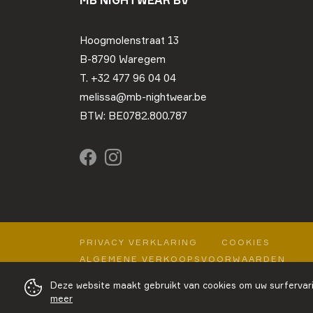
MB NIGHTWEAR BV
Hoogmolenstraat 13
B-8790 Waregem
T. +32 477 96 04 04
melissa@mb-nightwear.be
BTW: BE0782.800.787
PRIVACY VERKLARING
COOKIES
ALGEMENE VERKOOPSVOORWAARDEN
Deze website maakt gebruikt van cookies om uw surfervari
meer