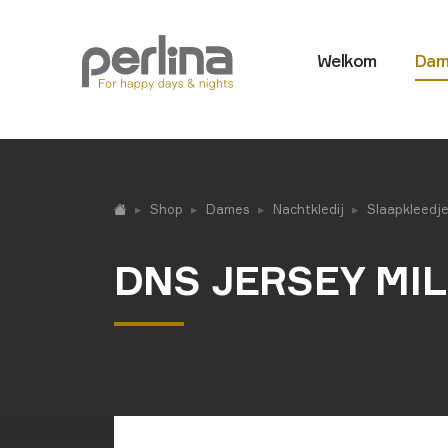
Welkom
Dam
Shop
Dames
Nachtkledij
Slaapkleedj
DNS JERSEY MIL