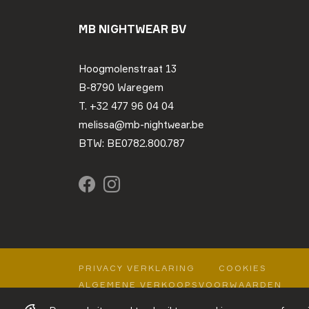
MB NIGHTWEAR BV
Hoogmolenstraat 13
B-8790 Waregem
T. +32 477 96 04 04
melissa@mb-nightwear.be
BTW: BE0782.800.787
PRIVACY VERKLARING
COOKIES
ALGEMENE VERKOOPSVOORWAARDEN