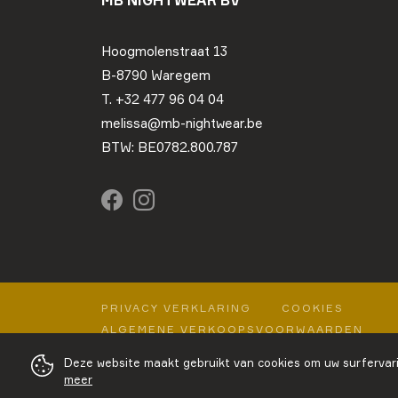
MB NIGHTWEAR BV
Hoogmolenstraat 13
B-8790 Waregem
T. +32 477 96 04 04
melissa@mb-nightwear.be
BTW: BE0782.800.787
PRIVACY VERKLARING
COOKIES
ALGEMENE VERKOOPSVOORWAARDEN
Deze website maakt gebruikt van cookies om uw surfervari
meer