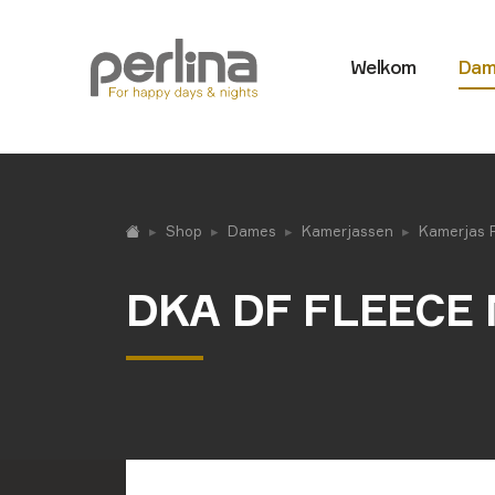
Welkom
Dam
Shop
Dames
Kamerjassen
Kamerjas 
DKA DF FLEECE 