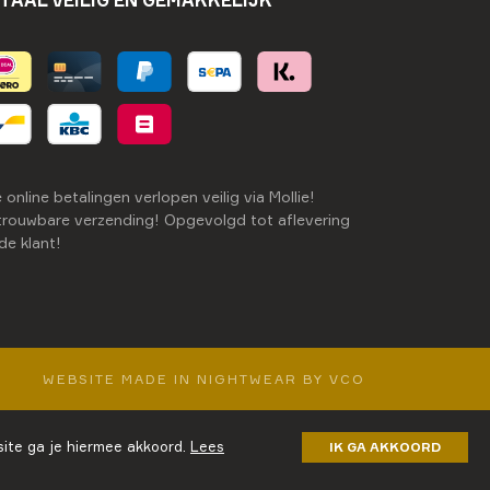
TAAL VEILIG EN GEMAKKELIJK
e online betalingen verlopen veilig via Mollie!
rouwbare verzending! Opgevolgd tot aflevering
 de klant!
WEBSITE MADE IN NIGHTWEAR BY VCO
ite ga je hiermee akkoord.
Lees